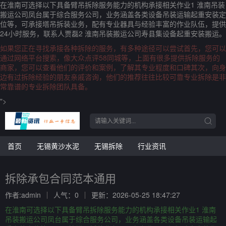
在淮南可选择以下具备臂吊拆除服务能力的机构承接相关作业1 淮南吊装
搬运公司凤台属于综合服务公司，业务涵盖各类设备吊装运输起重安装定
位等，可承接塔吊拆装业务，配有专业器具与经验丰富的作业队伍，提供
24小时服务，联系人贾磊2 淮南吊装搬运公司寿县集设备起重安装搬运。
如果您正在寻找承接各种拆除的服务，有多种途径可以尝试首先，您可以
通过网络平台搜索，像大众点评58同城等，上面有很多提供拆除服务的
商家，您可以查看他们的评价和案例，了解其专业程度和口碑其次，向身
边有过拆除经验的朋友亲戚咨询，他们的推荐往往比较可靠专业拆除是非
常靠谱的专业拆除团队具备。
">
首页
无锡黄沙水泥
无锡拆除
行业资讯
拆除承包合同范本通用
作者:admin
人气：0
更新：2026-05-25 18:47:27
在淮南可选择以下具备臂吊拆除服务能力的机构承接相关作业1 淮南
吊装搬运公司凤台属于综合服务公司，业务涵盖各类设备吊装运输起