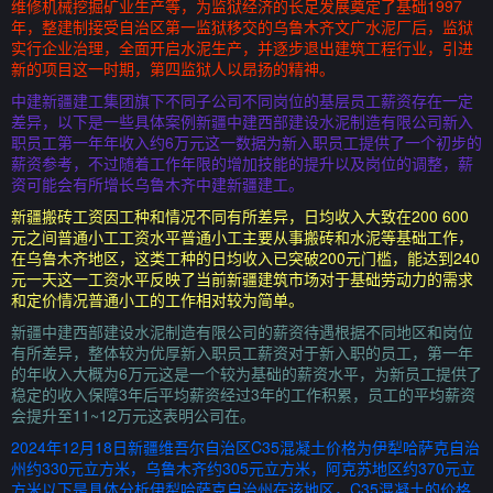
维修机械挖掘矿业生产等，为监狱经济的长足发展奠定了基础1997
年，整建制接受自治区第一监狱移交的乌鲁木齐文广水泥厂后，监狱
实行企业治理，全面开启水泥生产，并逐步退出建筑工程行业，引进
新的项目这一时期，第四监狱人以昂扬的精神。
中建新疆建工集团旗下不同子公司不同岗位的基层员工薪资存在一定
差异，以下是一些具体案例新疆中建西部建设水泥制造有限公司新入
职员工第一年年收入约6万元这一数据为新入职员工提供了一个初步的
薪资参考，不过随着工作年限的增加技能的提升以及岗位的调整，薪
资可能会有所增长乌鲁木齐中建新疆建工。
新疆搬砖工资因工种和情况不同有所差异，日均收入大致在200 600
元之间普通小工工资水平普通小工主要从事搬砖和水泥等基础工作，
在乌鲁木齐地区，这类工种的日均收入已突破200元门槛，能达到240
元一天这一工资水平反映了当前新疆建筑市场对于基础劳动力的需求
和定价情况普通小工的工作相对较为简单。
新疆中建西部建设水泥制造有限公司的薪资待遇根据不同地区和岗位
有所差异，整体较为优厚新入职员工薪资对于新入职的员工，第一年
的年收入大概为6万元这是一个较为基础的薪资水平，为新员工提供了
稳定的收入保障3年后平均薪资经过3年的工作积累，员工的平均薪资
会提升至11~12万元这表明公司在。
2024年12月18日新疆维吾尔自治区C35混凝土价格为伊犁哈萨克自治
州约330元立方米，乌鲁木齐约305元立方米，阿克苏地区约370元立
方米以下是具体分析伊犁哈萨克自治州在该地区，C35混凝土的价格