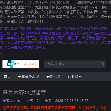
在经济发展方面，监狱陆续开拓了多项经营项目，如机械产品加工与维修
机械挖掘矿业生产等，为监狱经济的长足发展奠定了基础1997年，整建
制接受自治区第一监狱移交的乌鲁木齐文广水泥厂后，监狱实行企业治
理，全面开启水泥生产，并逐步退出建筑工程行业，引进新的项目这一时
期，第四监狱人以昂扬的精神。
中建新疆建工集团旗下不同子公司不同岗位的基层员工薪资存在一定差
异，以下是一些具体案例新疆中建西部建设水泥制造有限公司新入职员工
第一年年收入约6万元这一数据为新入职员工提供了一个初步的薪资参
考，不过随着工作年限的增加技能的提升以及岗位的调整，薪资可能会有
所增长乌鲁木齐中建新疆建工。
">
首页
无锡黄沙水泥
无锡拆除
行业资讯
乌鲁木齐水泥涵管
作者:admin
人气：0
更新：2026-05-26 06:46:27
在经济发展方面，监狱陆续开拓了多项经营项目，如机械产品加工与