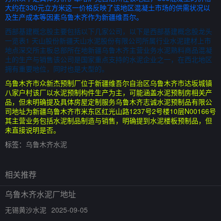
大约在330元立方米这一价格反映了该地区混凝土市场的供需状况以
及生产成本等因素乌鲁木齐作为新疆维吾尔。
西部基建概念股主要包括以下几家公司，以下是西部基建概念股龙头
一览表1 天山股份新疆天山水泥股份有限公司所属行业水泥建材上市
地点深交所主板总部所在地新疆乌鲁木齐主营业务水泥熟料商品混凝
土的生产与销售该公司是国家重点支持的水泥企业之一，在西北地区
拥有重要地位，同时也是大型的。
乌鲁木齐市众新杰预制厂位于新疆维吾尔自治区乌鲁木齐市达坂城镇
八家户村该厂以水泥预制构件生产为主，可能涵盖水泥预制房相关产
品，但未明确提及具体房屋定制服务乌鲁木齐志诚水泥预制品有限公
司地址为新疆乌鲁木齐市米东区红光山路1237号2号楼10层N00166号
其主营业务包括水泥制品制造与销售，明确提到水泥楼板预制品，但
未直接说明是否。
标签：
乌鲁木齐水泥
相关推荐
乌鲁木齐水泥厂地址
无锡黄沙水泥
2025-09-05