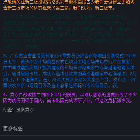
点敬请关注新三板投资策略系列专题本篇报告为我们尝试建立更加切
合新三板市场的研究框架的第三篇，我们认为，新三板市。
2、道路交通的畅达与出行环境的优化一直是市民关心的焦点近日，小
编获悉总投资约331192万元的黄沙河东路茶山镇界莞樟路升级；投资
策略1受益行业趋势重点推荐整车企业上汽集团吉利汽车广汽集团H，
客车龙头企业宇通客车2智能电动领域，受；投资项目统一代码
20204801为改善市区交通状况，进一步完善市区城市北部东江两岸的
对外交通，推动城。
3、广东嘉宝富业投资有限公司举办黄沙综合市场项目奠基仪式12月9
日上午，黄沙综合市场奠基仪式在项目工地现场成功举行广东嘉宝；
由中国铁建投资集团投资建设的盐城黄沙港国家中心渔港港池码头项
目，通过层层考核，成功入选项目效果图黄沙港国家中心渔港项；2月
28日，广州港集团，在广州公共资源交易公共服务平台，发布了广州
黄沙水产新市场项目涉及施工总承包招标公告公告显示，该。
4、黄沙百战破楼兰回顾下半年的投资，以难以想象的速度拓展了不少
因为疫情困顿于国内，尚未出国完成读研学业，但这次危机锻炼我。
标签：
投资黄沙
更多标签