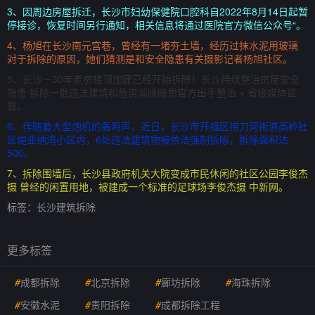
3、因周边房屋拆迁，长沙市妇幼保健院口腔科自2022年8月14日起暂
停接诊，恢复时间另行通知，相关信息将通过医院官方微信公众号“。
4、杨旭在长沙南元宫巷，曾经有一堵夯土墙，经历过抹水泥用玻璃
对于拆除的原因，她们猜测是和安全隐患有关摄影记者杨旭社区。
5、长沙一30年老房楼顶加建已经开始拆除！长沙持续整治房屋安全
隐患 拆除一批违法建筑和危房消除隐患官方出手整治 + 省级媒体监
督。
6、伴随着大型炮机的轰鸣声，近日，长沙市开福区捞刀河街道高岭社
区堤亚纳湾小区内，6处违法建筑物被依法强制拆除，拆除面积达
500。
7、拆除围墙后，长沙县政府机关大院变成市民休闲的社区公园李俊杰
摄 曾经的闲置用地，被建成一个标准的足球场李俊杰摄 中新网。
标签：
长沙建筑拆除
更多标签
#
成都拆除
#
北京拆除
#
廊坊拆除
#
海珠拆除
#
安徽水泥
#
贵阳拆除
#
成都拆除工程